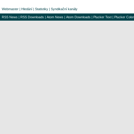
Webmaster
|
Hledání
|
Statistiky
|
Syndikační kanály
RSS News
|
RSS Downloads
|
Atom News
|
Atom Downloads
|
Plucker Text
|
Plucker Color