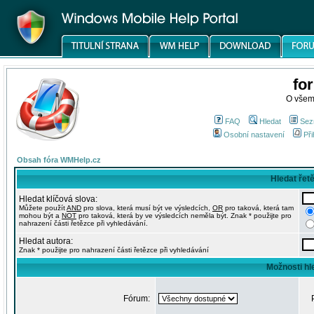
fo
O všem
FAQ
Hledat
Sez
Osobní nastavení
Při
Obsah fóra WMHelp.cz
Hledat řet
Hledat klíčová slova:
Můžete použít
AND
pro slova, která musí být ve výsledcích,
OR
pro taková, která tam
mohou být a
NOT
pro taková, která by ve výsledcích neměla být. Znak * použijte pro
nahrazení části řetězce při vyhledávání.
Hledat autora:
Znak * použijte pro nahrazení části řetězce při vyhledávání
Možnosti hl
Fórum: