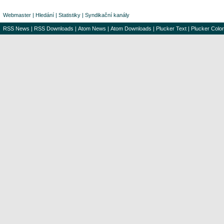
Webmaster
|
Hledání
|
Statistiky
|
Syndikační kanály
RSS News
|
RSS Downloads
|
Atom News
|
Atom Downloads
|
Plucker Text
|
Plucker Color