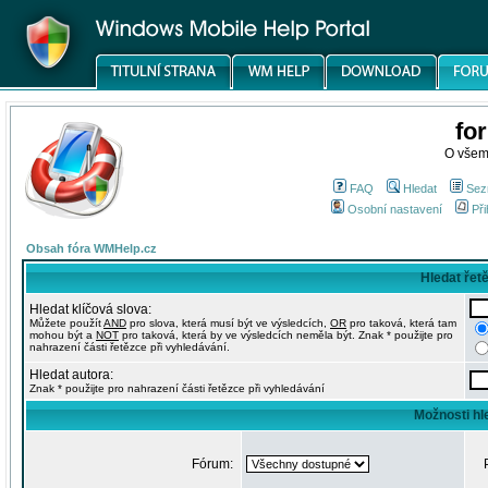
fo
O všem
FAQ
Hledat
Sez
Osobní nastavení
Při
Obsah fóra WMHelp.cz
Hledat řet
Hledat klíčová slova:
Můžete použít
AND
pro slova, která musí být ve výsledcích,
OR
pro taková, která tam
mohou být a
NOT
pro taková, která by ve výsledcích neměla být. Znak * použijte pro
nahrazení části řetězce při vyhledávání.
Hledat autora:
Znak * použijte pro nahrazení části řetězce při vyhledávání
Možnosti hl
Fórum: