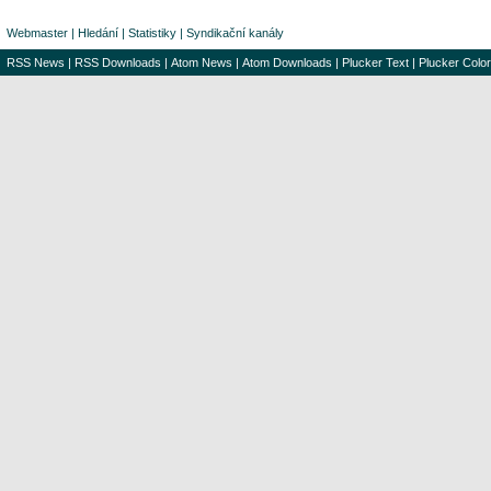
Webmaster
|
Hledání
|
Statistiky
|
Syndikační kanály
RSS News
|
RSS Downloads
|
Atom News
|
Atom Downloads
|
Plucker Text
|
Plucker Color