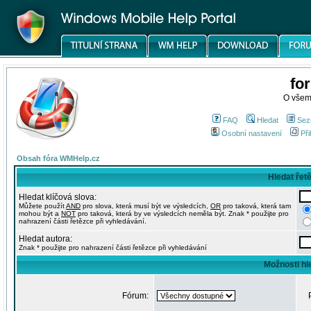
fo
O všem
FAQ
Hledat
Sez
Osobní nastavení
Při
Obsah fóra WMHelp.cz
Hledat řet
Hledat klíčová slova:
Můžete použít
AND
pro slova, která musí být ve výsledcích,
OR
pro taková, která tam
mohou být a
NOT
pro taková, která by ve výsledcích neměla být. Znak * použijte pro
nahrazení části řetězce při vyhledávání.
Hledat autora:
Znak * použijte pro nahrazení části řetězce při vyhledávání
Možnosti hl
Fórum: