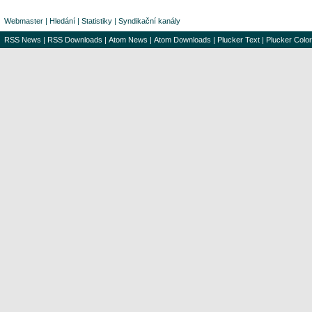
Webmaster
|
Hledání
|
Statistiky
|
Syndikační kanály
RSS News
|
RSS Downloads
|
Atom News
|
Atom Downloads
|
Plucker Text
|
Plucker Color