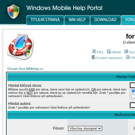
fo
O všem
FAQ
Hledat
Sez
Osobní nastavení
Při
Obsah fóra WMHelp.cz
Hledat řet
Hledat klíčová slova:
Můžete použít
AND
pro slova, která musí být ve výsledcích,
OR
pro taková, která tam
mohou být a
NOT
pro taková, která by ve výsledcích neměla být. Znak * použijte pro
nahrazení části řetězce při vyhledávání.
Hledat autora:
Znak * použijte pro nahrazení části řetězce při vyhledávání
Možnosti hl
Fórum: