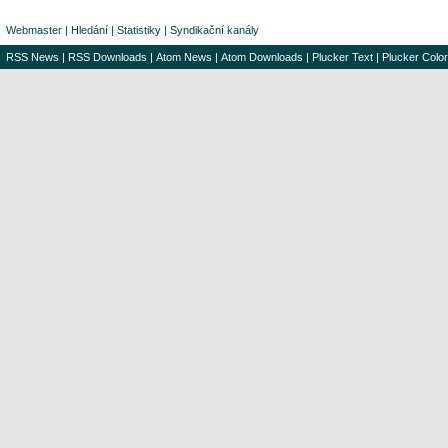
Webmaster
|
Hledání
|
Statistiky
|
Syndikační kanály
RSS News
|
RSS Downloads
|
Atom News
|
Atom Downloads
|
Plucker Text
|
Plucker Color