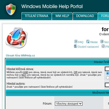
fo
O všem
FAQ
Hledat
Sez
Osobní nastavení
Při
Obsah fóra WMHelp.cz
Hledat řet
Hledat klíčová slova:
Můžete použít
AND
pro slova, která musí být ve výsledcích,
OR
pro taková, která tam
mohou být a
NOT
pro taková, která by ve výsledcích neměla být. Znak * použijte pro
nahrazení části řetězce při vyhledávání.
Hledat autora:
Znak * použijte pro nahrazení části řetězce při vyhledávání
Možnosti hl
Fórum: