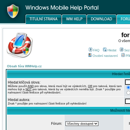
fo
O všem
FAQ
Hledat
Sez
Osobní nastavení
Při
Obsah fóra WMHelp.cz
Hledat řet
Hledat klíčová slova:
Můžete použít
AND
pro slova, která musí být ve výsledcích,
OR
pro taková, která tam
mohou být a
NOT
pro taková, která by ve výsledcích neměla být. Znak * použijte pro
nahrazení části řetězce při vyhledávání.
Hledat autora:
Znak * použijte pro nahrazení části řetězce při vyhledávání
Možnosti hl
Fórum: