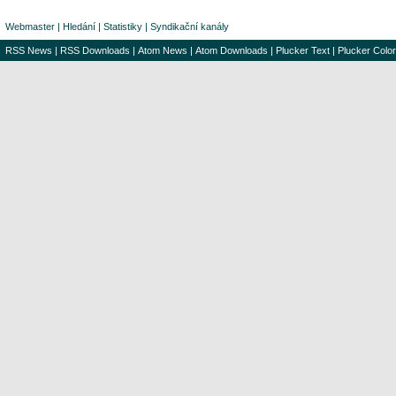
Webmaster
|
Hledání
|
Statistiky
|
Syndikační kanály
RSS News
|
RSS Downloads
|
Atom News
|
Atom Downloads
|
Plucker Text
|
Plucker Color