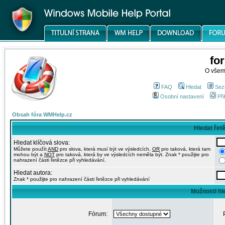
fo
O všem
FAQ
Hledat
Sez
Osobní nastavení
Při
Obsah fóra WMHelp.cz
Hledat řet
Hledat klíčová slova:
Můžete použít
AND
pro slova, která musí být ve výsledcích,
OR
pro taková, která tam
mohou být a
NOT
pro taková, která by ve výsledcích neměla být. Znak * použijte pro
nahrazení části řetězce při vyhledávání.
Hledat autora:
Znak * použijte pro nahrazení části řetězce při vyhledávání
Možnosti hl
Fórum: