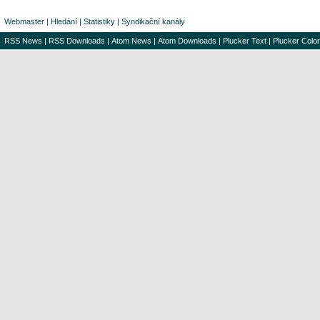
Webmaster
|
Hledání
|
Statistiky
|
Syndikační kanály
RSS News
|
RSS Downloads
|
Atom News
|
Atom Downloads
|
Plucker Text
|
Plucker Color