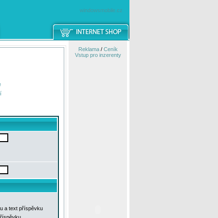
windowsmobile.cz
Reklama
/
Ceník
Vstup pro inzerenty
e
í
u a text příspěvku
příspěvku