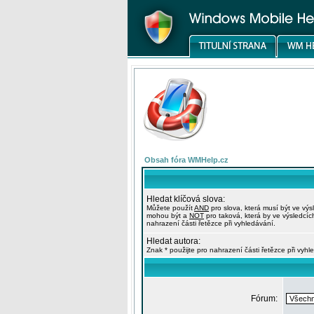
Obsah fóra WMHelp.cz
Hledat klíčová slova:
Můžete použít
AND
pro slova, která musí být ve výs
mohou být a
NOT
pro taková, která by ve výsledcíc
nahrazení části řetězce při vyhledávání.
Hledat autora:
Znak * použijte pro nahrazení části řetězce při vyhl
Fórum: