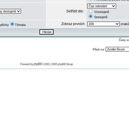
Setřídit dle:
Vzestupně
Sestupně
Zobraz prvních
znaků
spěvky
Témata
Časy u
Přejít na:
phpBB
Powered by
© 2001, 2005 phpBB Group