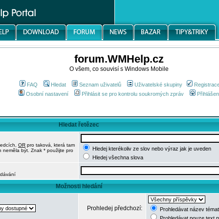
forum.WMHelp.cz
O všem, co souvisí s Windows Mobile
FAQ
Hledat
Seznam uživatelů
Uživatelské skupiny
Registrac
Osobní nastavení
Přihlásit se pro kontrolu soukromých zpráv
Přihlášen
Hledat řetězec
ledcích,
OR
pro taková, která tam
Hledej kterékoliv ze slov nebo výraz jak je uveden
h neměla být. Znak * použijte pro
Hledej všechna slova
edávání
Možnosti hledání
Prohledej předchozí:
Prohledávat název témat
Prohledávat pouze text 