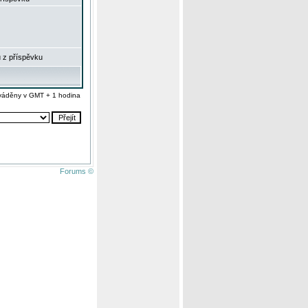
 z příspěvku
váděny v GMT + 1 hodina
Forums ©