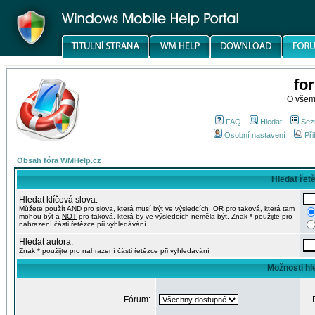
fo
O všem
FAQ
Hledat
Sez
Osobní nastavení
Při
Obsah fóra WMHelp.cz
Hledat řet
Hledat klíčová slova:
Můžete použít
AND
pro slova, která musí být ve výsledcích,
OR
pro taková, která tam
mohou být a
NOT
pro taková, která by ve výsledcích neměla být. Znak * použijte pro
nahrazení části řetězce při vyhledávání.
Hledat autora:
Znak * použijte pro nahrazení části řetězce při vyhledávání
Možnosti hl
Fórum: