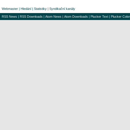
Webmaster
|
Hledání
|
Statistiky
|
Syndikační kanály
RSS News
|
RSS Downloads
|
Atom News
|
Atom Downloads
|
Plucker Text
|
Plucker Color