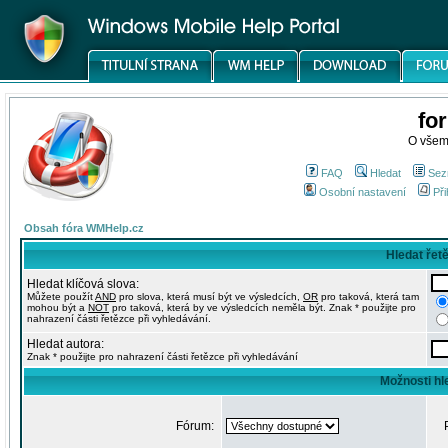
fo
O všem
FAQ
Hledat
Sez
Osobní nastavení
Při
Obsah fóra WMHelp.cz
Hledat řet
Hledat klíčová slova:
Můžete použít
AND
pro slova, která musí být ve výsledcích,
OR
pro taková, která tam
mohou být a
NOT
pro taková, která by ve výsledcích neměla být. Znak * použijte pro
nahrazení části řetězce při vyhledávání.
Hledat autora:
Znak * použijte pro nahrazení části řetězce při vyhledávání
Možnosti hl
Fórum: