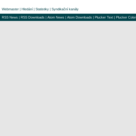
Webmaster
|
Hledání
|
Statistiky
|
Syndikační kanály
RSS News
|
RSS Downloads
|
Atom News
|
Atom Downloads
|
Plucker Text
|
Plucker Color