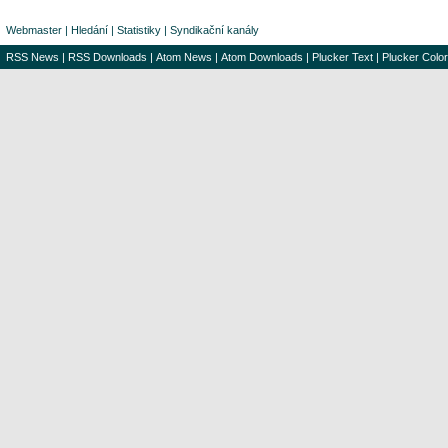
Webmaster
|
Hledání
|
Statistiky
|
Syndikační kanály
RSS News
|
RSS Downloads
|
Atom News
|
Atom Downloads
|
Plucker Text
|
Plucker Color