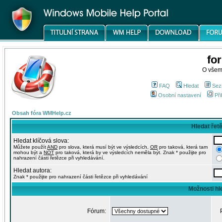
fo
O všem
FAQ
Hledat
Sez
Osobní nastavení
Při
Obsah fóra WMHelp.cz
Hledat řet
Hledat klíčová slova:
Můžete použít
AND
pro slova, která musí být ve výsledcích,
OR
pro taková, která tam
mohou být a
NOT
pro taková, která by ve výsledcích neměla být. Znak * použijte pro
nahrazení části řetězce při vyhledávání.
Hledat autora:
Znak * použijte pro nahrazení části řetězce při vyhledávání
Možnosti hl
Fórum: