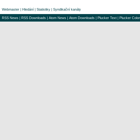
Webmaster
|
Hledání
|
Statistiky
|
Syndikační kanály
RSS News
|
RSS Downloads
|
Atom News
|
Atom Downloads
|
Plucker Text
|
Plucker Color