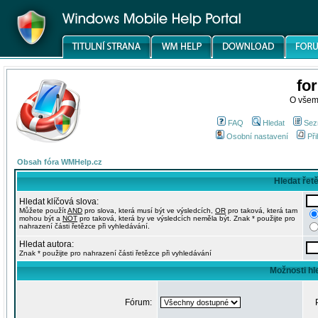
fo
O všem
FAQ
Hledat
Sez
Osobní nastavení
Při
Obsah fóra WMHelp.cz
Hledat řet
Hledat klíčová slova:
Můžete použít
AND
pro slova, která musí být ve výsledcích,
OR
pro taková, která tam
mohou být a
NOT
pro taková, která by ve výsledcích neměla být. Znak * použijte pro
nahrazení části řetězce při vyhledávání.
Hledat autora:
Znak * použijte pro nahrazení části řetězce při vyhledávání
Možnosti hl
Fórum: