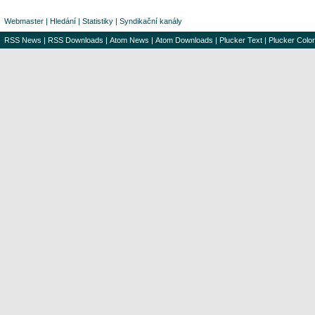
Webmaster
|
Hledání
|
Statistiky
|
Syndikační kanály
RSS News
|
RSS Downloads
|
Atom News
|
Atom Downloads
|
Plucker Text
|
Plucker Color