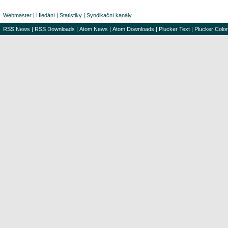
Webmaster
|
Hledání
|
Statistiky
|
Syndikační kanály
RSS News
|
RSS Downloads
|
Atom News
|
Atom Downloads
|
Plucker Text
|
Plucker Color