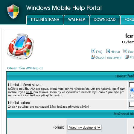
fo
O všem
FAQ
Hledat
Sez
Osobní nastavení
Při
Obsah fóra WMHelp.cz
Hledat řet
Hledat klíčová slova:
Můžete použít
AND
pro slova, která musí být ve výsledcích,
OR
pro taková, která tam
mohou být a
NOT
pro taková, která by ve výsledcích neměla být. Znak * použijte pro
nahrazení části řetězce při vyhledávání.
Hledat autora:
Znak * použijte pro nahrazení části řetězce při vyhledávání
Možnosti hl
Fórum: