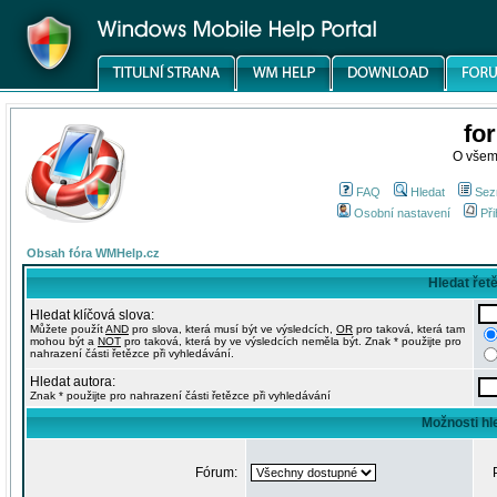
fo
O všem
FAQ
Hledat
Sez
Osobní nastavení
Při
Obsah fóra WMHelp.cz
Hledat řet
Hledat klíčová slova:
Můžete použít
AND
pro slova, která musí být ve výsledcích,
OR
pro taková, která tam
mohou být a
NOT
pro taková, která by ve výsledcích neměla být. Znak * použijte pro
nahrazení části řetězce při vyhledávání.
Hledat autora:
Znak * použijte pro nahrazení části řetězce při vyhledávání
Možnosti hl
Fórum: