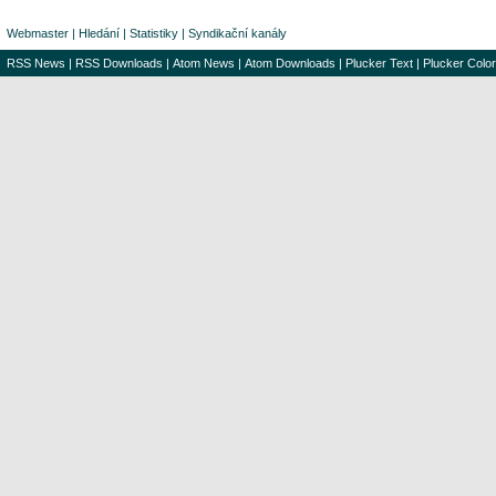
Webmaster
|
Hledání
|
Statistiky
|
Syndikační kanály
RSS News
|
RSS Downloads
|
Atom News
|
Atom Downloads
|
Plucker Text
|
Plucker Color