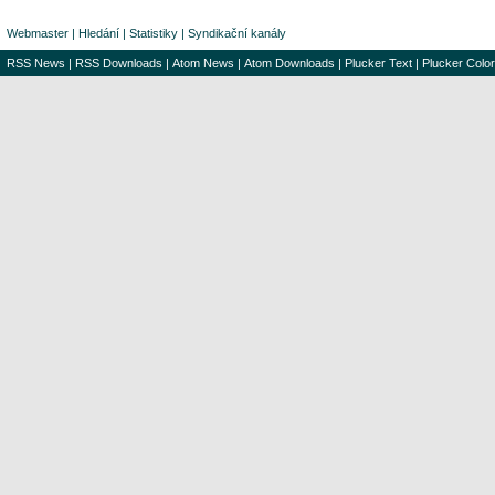
Webmaster
|
Hledání
|
Statistiky
|
Syndikační kanály
RSS News
|
RSS Downloads
|
Atom News
|
Atom Downloads
|
Plucker Text
|
Plucker Color