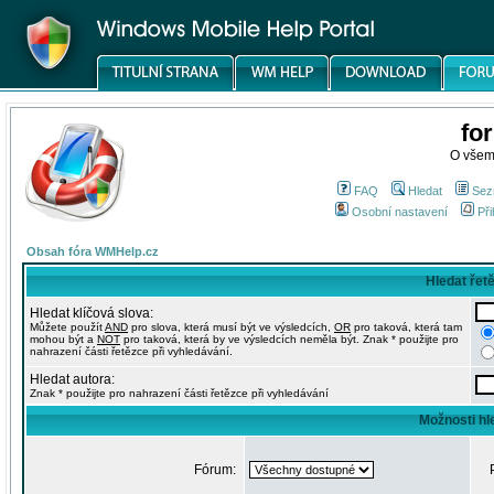
fo
O všem
FAQ
Hledat
Sez
Osobní nastavení
Při
Obsah fóra WMHelp.cz
Hledat řet
Hledat klíčová slova:
Můžete použít
AND
pro slova, která musí být ve výsledcích,
OR
pro taková, která tam
mohou být a
NOT
pro taková, která by ve výsledcích neměla být. Znak * použijte pro
nahrazení části řetězce při vyhledávání.
Hledat autora:
Znak * použijte pro nahrazení části řetězce při vyhledávání
Možnosti hl
Fórum: