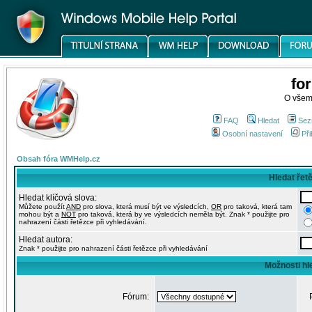
fo
O všem
FAQ
Hledat
Sez
Osobní nastavení
Při
Obsah fóra WMHelp.cz
Hledat řet
Hledat klíčová slova:
Můžete použít
AND
pro slova, která musí být ve výsledcích,
OR
pro taková, která tam
mohou být a
NOT
pro taková, která by ve výsledcích neměla být. Znak * použijte pro
nahrazení části řetězce při vyhledávání.
Hledat autora:
Znak * použijte pro nahrazení části řetězce při vyhledávání
Možnosti hl
Fórum: