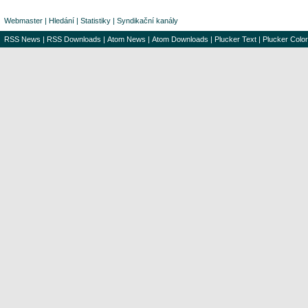
Webmaster
|
Hledání
|
Statistiky
|
Syndikační kanály
RSS News
|
RSS Downloads
|
Atom News
|
Atom Downloads
|
Plucker Text
|
Plucker Color