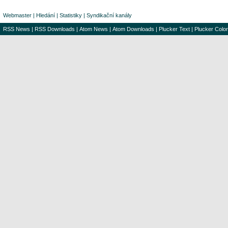
Webmaster
|
Hledání
|
Statistiky
|
Syndikační kanály
RSS News
|
RSS Downloads
|
Atom News
|
Atom Downloads
|
Plucker Text
|
Plucker Color