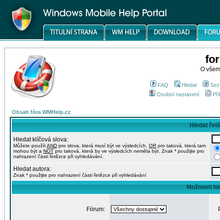
fo
O všem
FAQ
Hledat
Sez
Osobní nastavení
Při
Obsah fóra WMHelp.cz
Hledat řet
Hledat klíčová slova:
Můžete použít
AND
pro slova, která musí být ve výsledcích,
OR
pro taková, která tam
mohou být a
NOT
pro taková, která by ve výsledcích neměla být. Znak * použijte pro
nahrazení části řetězce při vyhledávání.
Hledat autora:
Znak * použijte pro nahrazení části řetězce při vyhledávání
Možnosti hl
Fórum: