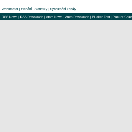
Webmaster
|
Hledání
|
Statistiky
|
Syndikační kanály
RSS News
|
RSS Downloads
|
Atom News
|
Atom Downloads
|
Plucker Text
|
Plucker Color