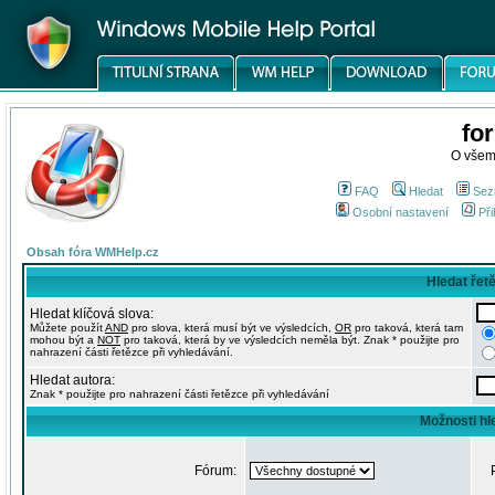
fo
O všem
FAQ
Hledat
Sez
Osobní nastavení
Při
Obsah fóra WMHelp.cz
Hledat řet
Hledat klíčová slova:
Můžete použít
AND
pro slova, která musí být ve výsledcích,
OR
pro taková, která tam
mohou být a
NOT
pro taková, která by ve výsledcích neměla být. Znak * použijte pro
nahrazení části řetězce při vyhledávání.
Hledat autora:
Znak * použijte pro nahrazení části řetězce při vyhledávání
Možnosti hl
Fórum: