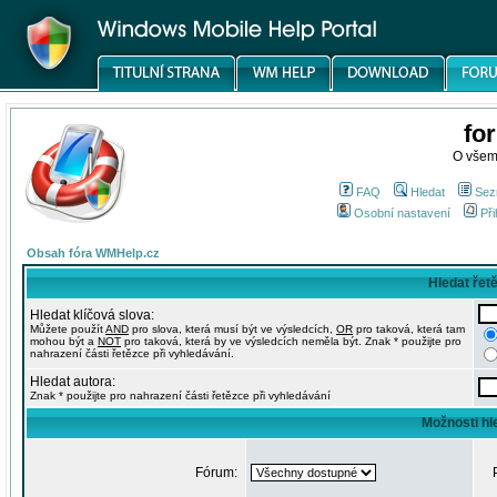
fo
O všem
FAQ
Hledat
Sez
Osobní nastavení
Při
Obsah fóra WMHelp.cz
Hledat řet
Hledat klíčová slova:
Můžete použít
AND
pro slova, která musí být ve výsledcích,
OR
pro taková, která tam
mohou být a
NOT
pro taková, která by ve výsledcích neměla být. Znak * použijte pro
nahrazení části řetězce při vyhledávání.
Hledat autora:
Znak * použijte pro nahrazení části řetězce při vyhledávání
Možnosti hl
Fórum: