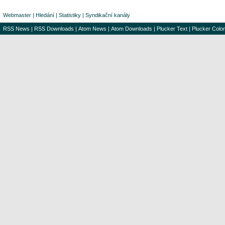
Webmaster
|
Hledání
|
Statistiky
|
Syndikační kanály
RSS News
|
RSS Downloads
|
Atom News
|
Atom Downloads
|
Plucker Text
|
Plucker Color