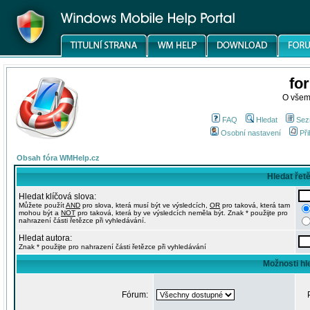
fo
O všem
FAQ
Hledat
Sez
Osobní nastavení
Při
Obsah fóra WMHelp.cz
Hledat řet
Hledat klíčová slova:
Můžete použít
AND
pro slova, která musí být ve výsledcích,
OR
pro taková, která tam
mohou být a
NOT
pro taková, která by ve výsledcích neměla být. Znak * použijte pro
nahrazení části řetězce při vyhledávání.
Hledat autora:
Znak * použijte pro nahrazení části řetězce při vyhledávání
Možnosti hl
Fórum: