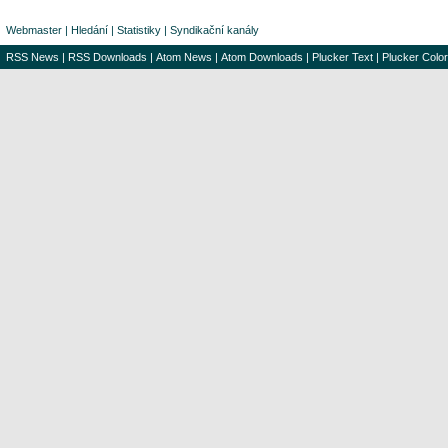
Webmaster
|
Hledání
|
Statistiky
|
Syndikační kanály
RSS News
|
RSS Downloads
|
Atom News
|
Atom Downloads
|
Plucker Text
|
Plucker Color