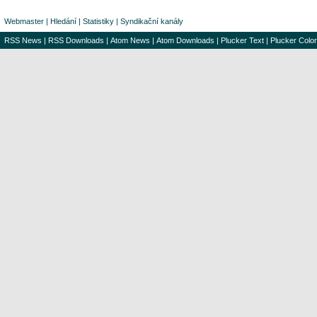
Webmaster
|
Hledání
|
Statistiky
|
Syndikační kanály
RSS News
|
RSS Downloads
|
Atom News
|
Atom Downloads
|
Plucker Text
|
Plucker Color