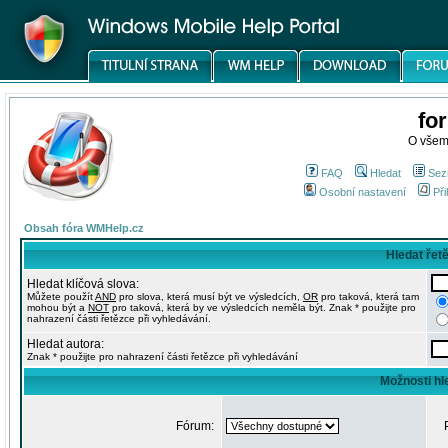
fo
O všem
FAQ
Hledat
Sez
Osobní nastavení
Při
Obsah fóra WMHelp.cz
Hledat řet
Hledat klíčová slova:
Můžete použít
AND
pro slova, která musí být ve výsledcích,
OR
pro taková, která tam
mohou být a
NOT
pro taková, která by ve výsledcích neměla být. Znak * použijte pro
nahrazení části řetězce při vyhledávání.
Hledat autora:
Znak * použijte pro nahrazení části řetězce při vyhledávání
Možnosti hl
Fórum: