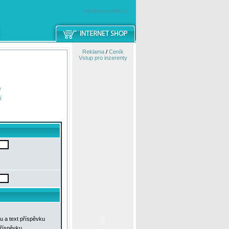
windowsmobile.cz
Reklama
/
Ceník
Vstup pro inzerenty
e
í
u a text příspěvku
příspěvku