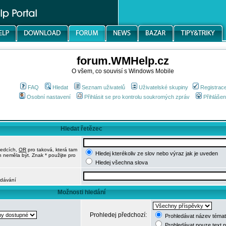
forum.WMHelp.cz
O všem, co souvisí s Windows Mobile
FAQ
Hledat
Seznam uživatelů
Uživatelské skupiny
Registrac
Osobní nastavení
Přihlásit se pro kontrolu soukromých zpráv
Přihlášen
Hledat řetězec
ledcích,
OR
pro taková, která tam
Hledej kterékoliv ze slov nebo výraz jak je uveden
h neměla být. Znak * použijte pro
Hledej všechna slova
edávání
Možnosti hledání
Prohledej předchozí:
Prohledávat název témat
Prohledávat pouze text 