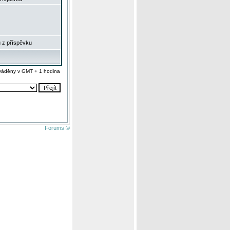
 z příspěvku
váděny v GMT + 1 hodina
Forums ©