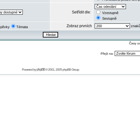
Setřídit dle:
Vzestupně
Sestupně
Zobraz prvních
znaků
spěvky
Témata
Časy u
Přejít na:
phpBB
Powered by
© 2001, 2005 phpBB Group