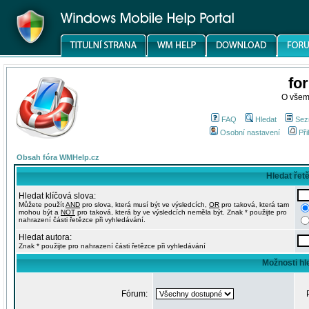
fo
O všem
FAQ
Hledat
Sez
Osobní nastavení
Při
Obsah fóra WMHelp.cz
Hledat řet
Hledat klíčová slova:
Můžete použít
AND
pro slova, která musí být ve výsledcích,
OR
pro taková, která tam
mohou být a
NOT
pro taková, která by ve výsledcích neměla být. Znak * použijte pro
nahrazení části řetězce při vyhledávání.
Hledat autora:
Znak * použijte pro nahrazení části řetězce při vyhledávání
Možnosti hl
Fórum: