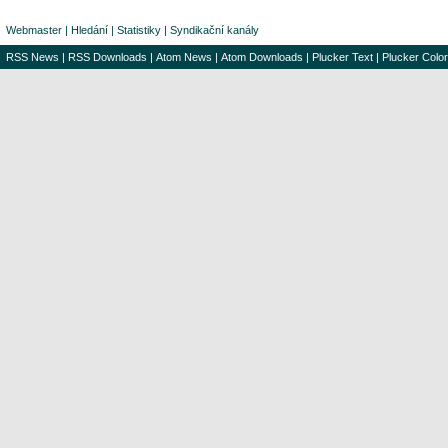
Webmaster
|
Hledání
|
Statistiky
|
Syndikační kanály
RSS News
|
RSS Downloads
|
Atom News
|
Atom Downloads
|
Plucker Text
|
Plucker Color