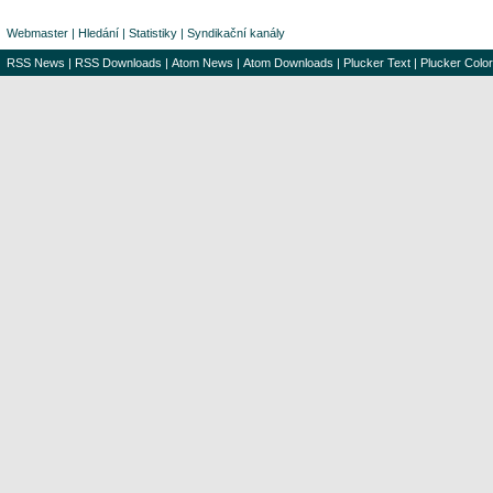
Webmaster
|
Hledání
|
Statistiky
|
Syndikační kanály
RSS News
|
RSS Downloads
|
Atom News
|
Atom Downloads
|
Plucker Text
|
Plucker Color