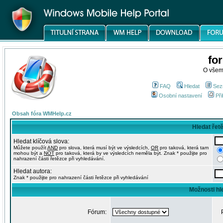
fo
O všem
FAQ
Hledat
Sez
Osobní nastavení
Při
Obsah fóra WMHelp.cz
Hledat řet
Hledat klíčová slova:
Můžete použít
AND
pro slova, která musí být ve výsledcích,
OR
pro taková, která tam
mohou být a
NOT
pro taková, která by ve výsledcích neměla být. Znak * použijte pro
nahrazení části řetězce při vyhledávání.
Hledat autora:
Znak * použijte pro nahrazení části řetězce při vyhledávání
Možnosti hl
Fórum: