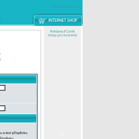
windowsmobile.cz
Reklama
/
Ceník
Vstup pro inzerenty
e
í
u a text příspěvku
příspěvku