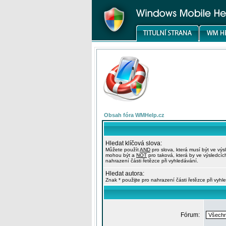
Obsah fóra WMHelp.cz
Hledat klíčová slova:
Můžete použít
AND
pro slova, která musí být ve výs
mohou být a
NOT
pro taková, která by ve výsledcíc
nahrazení části řetězce při vyhledávání.
Hledat autora:
Znak * použijte pro nahrazení části řetězce při vyhl
Fórum: