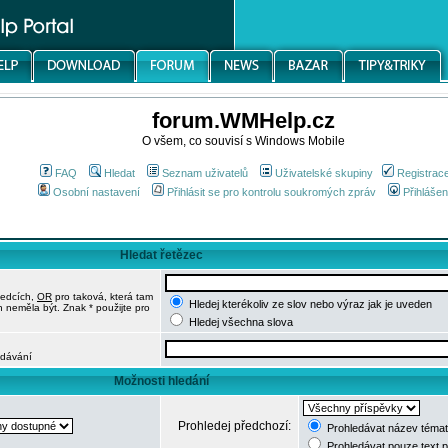
forum.WMHelp.cz
O všem, co souvisí s Windows Mobile
FAQ
Hledat
Seznam uživatelů
Uživatelské skupiny
Registrac
Osobní nastavení
Přihlásit se pro kontrolu soukromých zpráv
Přihlášen
Hledat řetězec
ledcích,
OR
pro taková, která tam
Hledej kterékoliv ze slov nebo výraz jak je uveden
h neměla být. Znak * použijte pro
Hledej všechna slova
edávání
Možnosti hledání
Prohledej předchozí:
Prohledávat název témat
Prohledávat pouze text 