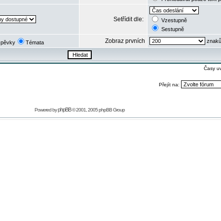
Setřídit dle:
Vzestupně
Sestupně
Zobraz prvních
znaků
spěvky
Témata
Časy u
Přejít na:
phpBB
Powered by
© 2001, 2005 phpBB Group