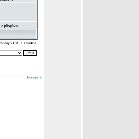
 z příspěvku
váděny v GMT + 1 hodina
Forums ©