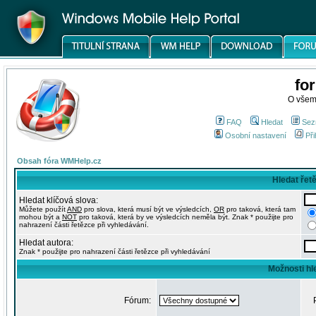
fo
O všem
FAQ
Hledat
Sez
Osobní nastavení
Při
Obsah fóra WMHelp.cz
Hledat řet
Hledat klíčová slova:
Můžete použít
AND
pro slova, která musí být ve výsledcích,
OR
pro taková, která tam
mohou být a
NOT
pro taková, která by ve výsledcích neměla být. Znak * použijte pro
nahrazení části řetězce při vyhledávání.
Hledat autora:
Znak * použijte pro nahrazení části řetězce při vyhledávání
Možnosti hl
Fórum: