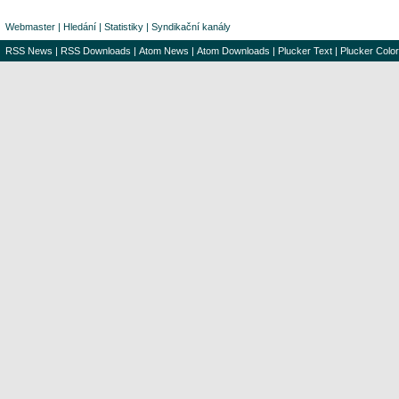
Webmaster
|
Hledání
|
Statistiky
|
Syndikační kanály
RSS News
|
RSS Downloads
|
Atom News
|
Atom Downloads
|
Plucker Text
|
Plucker Color