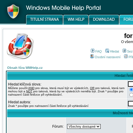
fo
O všem
FAQ
Hledat
Sez
Osobní nastavení
Při
Obsah fóra WMHelp.cz
Hledat řet
Hledat klíčová slova:
Můžete použít
AND
pro slova, která musí být ve výsledcích,
OR
pro taková, která tam
mohou být a
NOT
pro taková, která by ve výsledcích neměla být. Znak * použijte pro
nahrazení části řetězce při vyhledávání.
Hledat autora:
Znak * použijte pro nahrazení části řetězce při vyhledávání
Možnosti hl
Fórum: