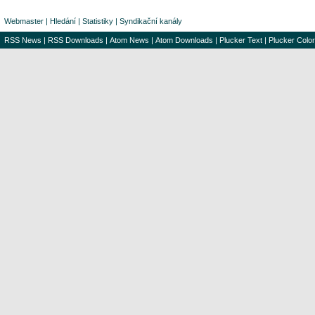
Webmaster
|
Hledání
|
Statistiky
|
Syndikační kanály
RSS News
|
RSS Downloads
|
Atom News
|
Atom Downloads
|
Plucker Text
|
Plucker Color