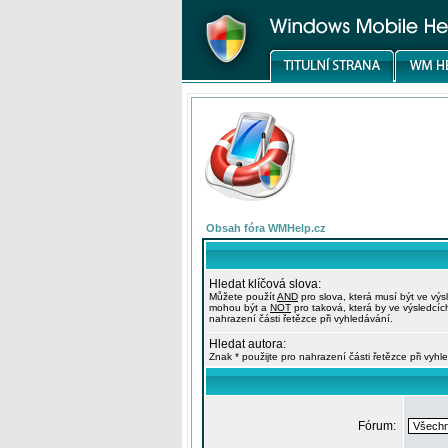
Obsah fóra WMHelp.cz
Hledat klíčová slova:
Můžete použít
AND
pro slova, která musí být ve výs
mohou být a
NOT
pro taková, která by ve výsledcíc
nahrazení části řetězce při vyhledávání.
Hledat autora:
Znak * použijte pro nahrazení části řetězce při vyhl
Fórum: