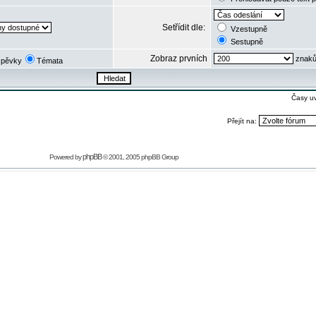
Setřídit dle:
Vzestupně
Sestupně
Zobraz prvních
znaků
spěvky
Témata
Časy u
Přejít na:
phpBB
Powered by
© 2001, 2005 phpBB Group