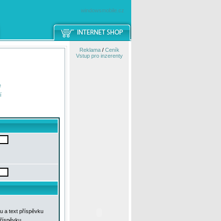
windowsmobile.cz
Reklama
/
Ceník
Vstup pro inzerenty
e
í
u a text příspěvku
příspěvku