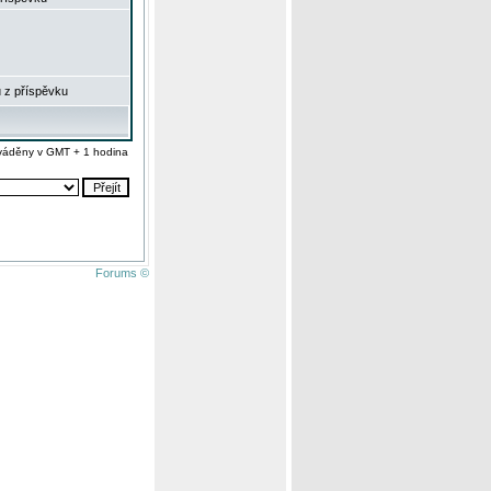
 z příspěvku
váděny v GMT + 1 hodina
Forums ©