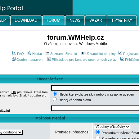
forum.WMHelp.cz
O všem, co souvisí s Windows Mobile
FAQ
Hledat
Seznam uživatelů
Uživatelské skupiny
Registrac
Osobní nastavení
Přihlásit se pro kontrolu soukromých zpráv
Přihlášen
Hledat řetězec
ledcích,
OR
pro taková, která tam
Hledej kterékoliv ze slov nebo výraz jak je uveden
h neměla být. Znak * použijte pro
Hledej všechna slova
edávání
Možnosti hledání
Prohledej předchozí:
Prohledávat název témat
Prohledávat pouze text 