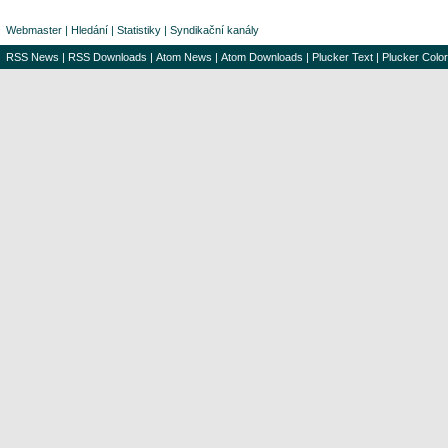
Webmaster
|
Hledání
|
Statistiky
|
Syndikační kanály
RSS News
|
RSS Downloads
|
Atom News
|
Atom Downloads
|
Plucker Text
|
Plucker Color