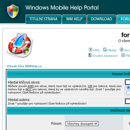
fo
O všem
FAQ
Hledat
Sez
Osobní nastavení
Při
Obsah fóra WMHelp.cz
Hledat řet
Hledat klíčová slova:
Můžete použít
AND
pro slova, která musí být ve výsledcích,
OR
pro taková, která tam
mohou být a
NOT
pro taková, která by ve výsledcích neměla být. Znak * použijte pro
nahrazení části řetězce při vyhledávání.
Hledat autora:
Znak * použijte pro nahrazení části řetězce při vyhledávání
Možnosti hl
Fórum: