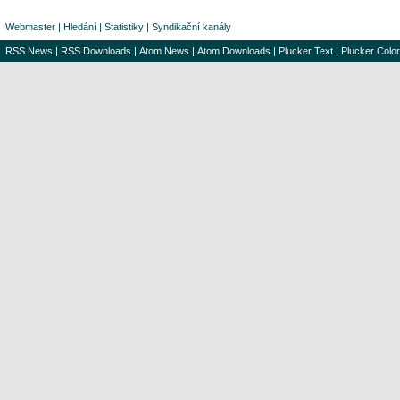
Webmaster
|
Hledání
|
Statistiky
|
Syndikační kanály
RSS News
|
RSS Downloads
|
Atom News
|
Atom Downloads
|
Plucker Text
|
Plucker Color