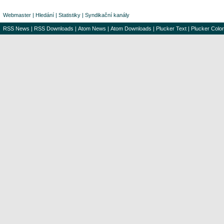
Webmaster
|
Hledání
|
Statistiky
|
Syndikační kanály
RSS News
|
RSS Downloads
|
Atom News
|
Atom Downloads
|
Plucker Text
|
Plucker Color