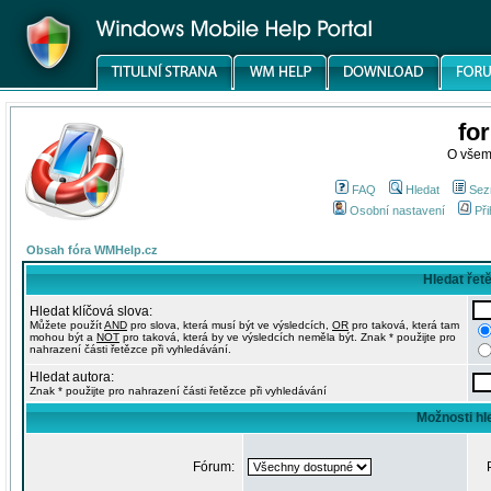
fo
O všem
FAQ
Hledat
Sez
Osobní nastavení
Při
Obsah fóra WMHelp.cz
Hledat řet
Hledat klíčová slova:
Můžete použít
AND
pro slova, která musí být ve výsledcích,
OR
pro taková, která tam
mohou být a
NOT
pro taková, která by ve výsledcích neměla být. Znak * použijte pro
nahrazení části řetězce při vyhledávání.
Hledat autora:
Znak * použijte pro nahrazení části řetězce při vyhledávání
Možnosti hl
Fórum: