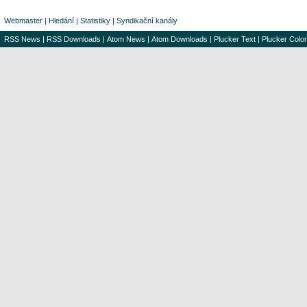
Webmaster
|
Hledání
|
Statistiky
|
Syndikační kanály
RSS News
|
RSS Downloads
|
Atom News
|
Atom Downloads
|
Plucker Text
|
Plucker Color