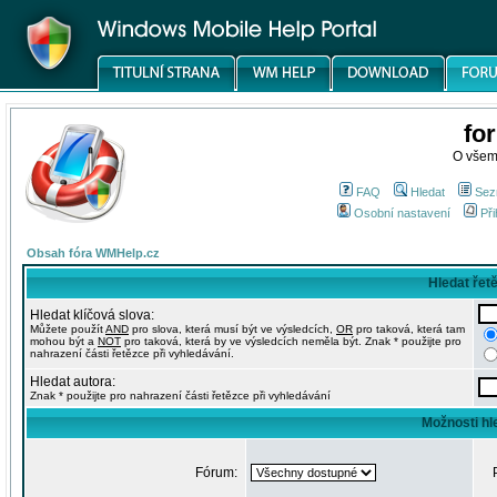
fo
O všem
FAQ
Hledat
Sez
Osobní nastavení
Při
Obsah fóra WMHelp.cz
Hledat řet
Hledat klíčová slova:
Můžete použít
AND
pro slova, která musí být ve výsledcích,
OR
pro taková, která tam
mohou být a
NOT
pro taková, která by ve výsledcích neměla být. Znak * použijte pro
nahrazení části řetězce při vyhledávání.
Hledat autora:
Znak * použijte pro nahrazení části řetězce při vyhledávání
Možnosti hl
Fórum: