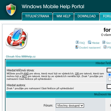
fo
O všem
FAQ
Hledat
Sez
Osobní nastavení
Při
Obsah fóra WMHelp.cz
Hledat řet
Hledat klíčová slova:
Můžete použít
AND
pro slova, která musí být ve výsledcích,
OR
pro taková, která tam
mohou být a
NOT
pro taková, která by ve výsledcích neměla být. Znak * použijte pro
nahrazení části řetězce při vyhledávání.
Hledat autora:
Znak * použijte pro nahrazení části řetězce při vyhledávání
Možnosti hl
Fórum: