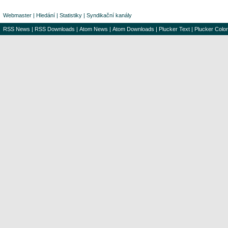
Webmaster
|
Hledání
|
Statistiky
|
Syndikační kanály
RSS News
|
RSS Downloads
|
Atom News
|
Atom Downloads
|
Plucker Text
|
Plucker Color