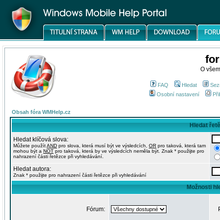
fo
O všem
FAQ
Hledat
Sez
Osobní nastavení
Při
Obsah fóra WMHelp.cz
Hledat řet
Hledat klíčová slova:
Můžete použít
AND
pro slova, která musí být ve výsledcích,
OR
pro taková, která tam
mohou být a
NOT
pro taková, která by ve výsledcích neměla být. Znak * použijte pro
nahrazení části řetězce při vyhledávání.
Hledat autora:
Znak * použijte pro nahrazení části řetězce při vyhledávání
Možnosti hl
Fórum: