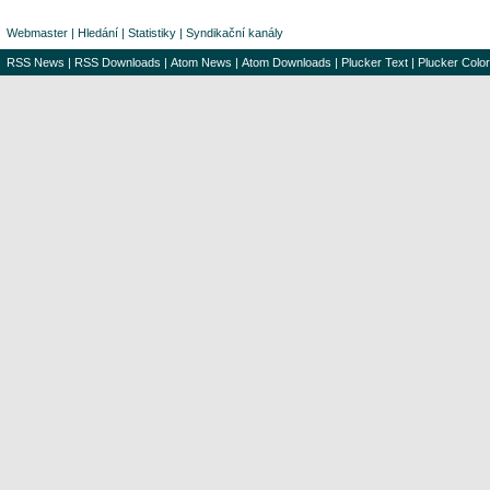
Webmaster
|
Hledání
|
Statistiky
|
Syndikační kanály
RSS News
|
RSS Downloads
|
Atom News
|
Atom Downloads
|
Plucker Text
|
Plucker Color