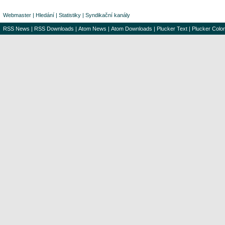
Webmaster
|
Hledání
|
Statistiky
|
Syndikační kanály
RSS News
|
RSS Downloads
|
Atom News
|
Atom Downloads
|
Plucker Text
|
Plucker Color