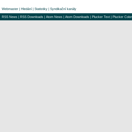
Webmaster
|
Hledání
|
Statistiky
|
Syndikační kanály
RSS News
|
RSS Downloads
|
Atom News
|
Atom Downloads
|
Plucker Text
|
Plucker Color