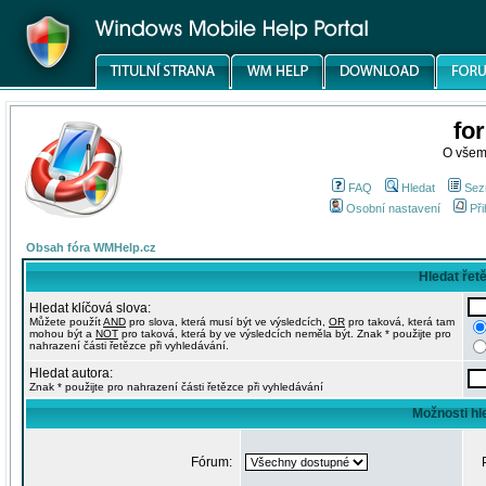
fo
O všem
FAQ
Hledat
Sez
Osobní nastavení
Při
Obsah fóra WMHelp.cz
Hledat řet
Hledat klíčová slova:
Můžete použít
AND
pro slova, která musí být ve výsledcích,
OR
pro taková, která tam
mohou být a
NOT
pro taková, která by ve výsledcích neměla být. Znak * použijte pro
nahrazení části řetězce při vyhledávání.
Hledat autora:
Znak * použijte pro nahrazení části řetězce při vyhledávání
Možnosti hl
Fórum: