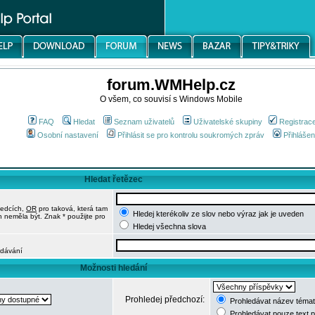
forum.WMHelp.cz
O všem, co souvisí s Windows Mobile
FAQ
Hledat
Seznam uživatelů
Uživatelské skupiny
Registrac
Osobní nastavení
Přihlásit se pro kontrolu soukromých zpráv
Přihlášen
Hledat řetězec
ledcích,
OR
pro taková, která tam
Hledej kterékoliv ze slov nebo výraz jak je uveden
h neměla být. Znak * použijte pro
Hledej všechna slova
edávání
Možnosti hledání
Prohledej předchozí:
Prohledávat název témat
Prohledávat pouze text 