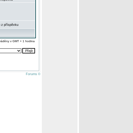
 z příspěvku
váděny v GMT + 1 hodina
Forums ©