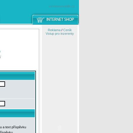
windowsmobile.cz
Reklama
/
Ceník
Vstup pro inzerenty
e
í
u a text příspěvku
příspěvku