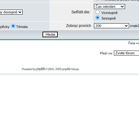
Setřídit dle:
Vzestupně
Sestupně
Zobraz prvních
znaků
spěvky
Témata
Časy u
Přejít na:
phpBB
Powered by
© 2001, 2005 phpBB Group