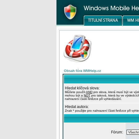
Obsah fóra WMHelp.cz
Hledat klíčová slova:
Můžete použít
AND
pro slova, která musí být ve výs
mohou být a
NOT
pro taková, která by ve výsledcíc
nahrazení části řetězce při vyhledávání.
Hledat autora:
Znak * použijte pro nahrazení části řetězce při vyhl
Fórum: