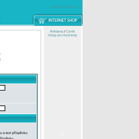
windowsmobile.cz
Reklama
/
Ceník
Vstup pro inzerenty
e
í
u a text příspěvku
příspěvku