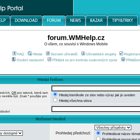
forum.WMHelp.cz
O všem, co souvisí s Windows Mobile
FAQ
Hledat
Seznam uživatelů
Uživatelské skupiny
Registrac
Osobní nastavení
Přihlásit se pro kontrolu soukromých zpráv
Přihlášen
Hledat řetězec
ledcích,
OR
pro taková, která tam
Hledej kterékoliv ze slov nebo výraz jak je uveden
h neměla být. Znak * použijte pro
Hledej všechna slova
edávání
Možnosti hledání
Prohledej předchozí:
Prohledávat název témat
Prohledávat pouze text 