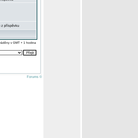
 z příspěvku
váděny v GMT + 1 hodina
Forums ©