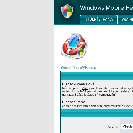
Obsah fóra WMHelp.cz
Hledat klíčová slova:
Můžete použít
AND
pro slova, která musí být ve výs
mohou být a
NOT
pro taková, která by ve výsledcíc
nahrazení části řetězce při vyhledávání.
Hledat autora:
Znak * použijte pro nahrazení části řetězce při vyhl
Fórum: