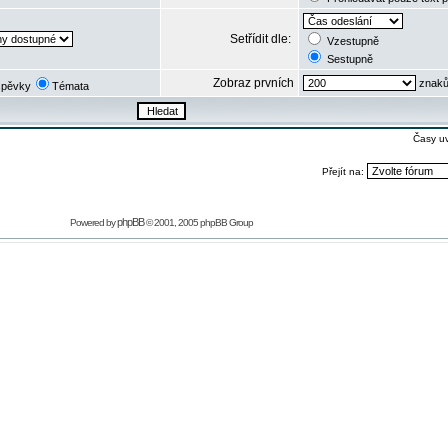
Setřídit dle:
Vzestupně
Sestupně
Zobraz prvních
znaků
spěvky
Témata
Časy u
Přejít na:
phpBB
Powered by
© 2001, 2005 phpBB Group