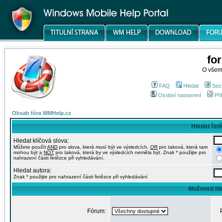
fo
O všem
FAQ
Hledat
Sez
Osobní nastavení
Při
Obsah fóra WMHelp.cz
Hledat řet
Hledat klíčová slova:
Můžete použít
AND
pro slova, která musí být ve výsledcích,
OR
pro taková, která tam
mohou být a
NOT
pro taková, která by ve výsledcích neměla být. Znak * použijte pro
nahrazení části řetězce při vyhledávání.
Hledat autora:
Znak * použijte pro nahrazení části řetězce při vyhledávání
Možnosti hl
Fórum: