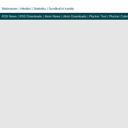
Webmaster
|
Hledání
|
Statistiky
|
Syndikační kanály
RSS News
|
RSS Downloads
|
Atom News
|
Atom Downloads
|
Plucker Text
|
Plucker Color