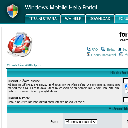
fo
O všem
FAQ
Hledat
Sez
Osobní nastavení
Při
Obsah fóra WMHelp.cz
Hledat řet
Hledat klíčová slova:
Můžete použít
AND
pro slova, která musí být ve výsledcích,
OR
pro taková, která tam
mohou být a
NOT
pro taková, která by ve výsledcích neměla být. Znak * použijte pro
nahrazení části řetězce při vyhledávání.
Hledat autora:
Znak * použijte pro nahrazení části řetězce při vyhledávání
Možnosti hl
Fórum: