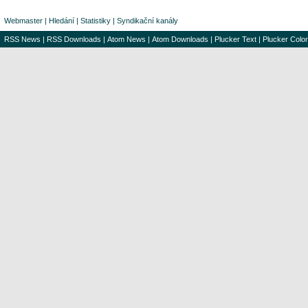
Webmaster
|
Hledání
|
Statistiky
|
Syndikační kanály
RSS News
|
RSS Downloads
|
Atom News
|
Atom Downloads
|
Plucker Text
|
Plucker Color