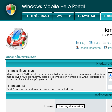
fo
O všem
FAQ
Hledat
Sez
Osobní nastavení
Při
Obsah fóra WMHelp.cz
Hledat řet
Hledat klíčová slova:
Můžete použít
AND
pro slova, která musí být ve výsledcích,
OR
pro taková, která tam
mohou být a
NOT
pro taková, která by ve výsledcích neměla být. Znak * použijte pro
nahrazení části řetězce při vyhledávání.
Hledat autora:
Znak * použijte pro nahrazení části řetězce při vyhledávání
Možnosti hl
Fórum: