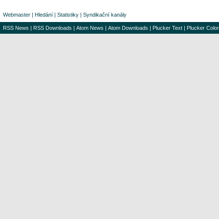
Webmaster
|
Hledání
|
Statistiky
|
Syndikační kanály
RSS News
|
RSS Downloads
|
Atom News
|
Atom Downloads
|
Plucker Text
|
Plucker Color