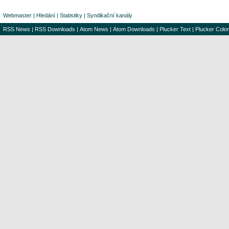
Webmaster
|
Hledání
|
Statistiky
|
Syndikační kanály
RSS News
|
RSS Downloads
|
Atom News
|
Atom Downloads
|
Plucker Text
|
Plucker Color