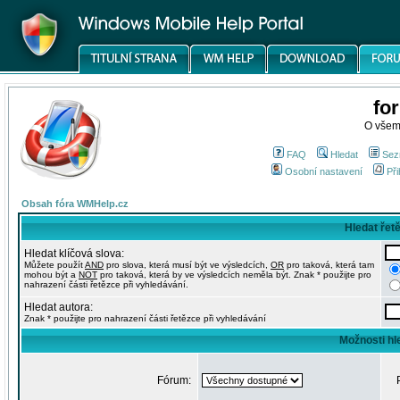
fo
O všem
FAQ
Hledat
Sez
Osobní nastavení
Při
Obsah fóra WMHelp.cz
Hledat řet
Hledat klíčová slova:
Můžete použít
AND
pro slova, která musí být ve výsledcích,
OR
pro taková, která tam
mohou být a
NOT
pro taková, která by ve výsledcích neměla být. Znak * použijte pro
nahrazení části řetězce při vyhledávání.
Hledat autora:
Znak * použijte pro nahrazení části řetězce při vyhledávání
Možnosti hl
Fórum: