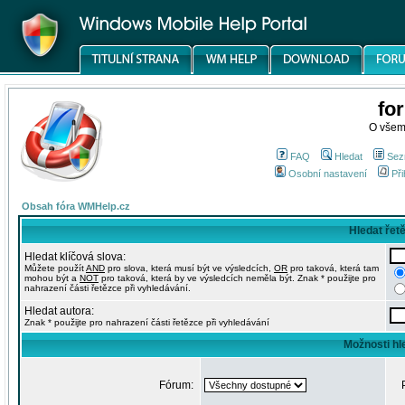
fo
O všem
FAQ
Hledat
Sez
Osobní nastavení
Při
Obsah fóra WMHelp.cz
Hledat řet
Hledat klíčová slova:
Můžete použít
AND
pro slova, která musí být ve výsledcích,
OR
pro taková, která tam
mohou být a
NOT
pro taková, která by ve výsledcích neměla být. Znak * použijte pro
nahrazení části řetězce při vyhledávání.
Hledat autora:
Znak * použijte pro nahrazení části řetězce při vyhledávání
Možnosti hl
Fórum: