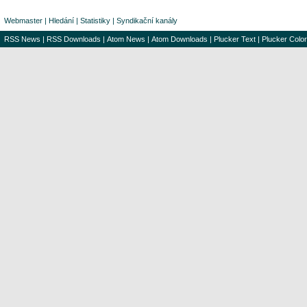
Webmaster
|
Hledání
|
Statistiky
|
Syndikační kanály
RSS News
|
RSS Downloads
|
Atom News
|
Atom Downloads
|
Plucker Text
|
Plucker Color