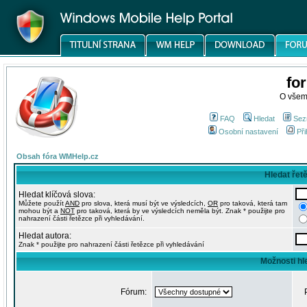
fo
O všem
FAQ
Hledat
Sez
Osobní nastavení
Při
Obsah fóra WMHelp.cz
Hledat řet
Hledat klíčová slova:
Můžete použít
AND
pro slova, která musí být ve výsledcích,
OR
pro taková, která tam
mohou být a
NOT
pro taková, která by ve výsledcích neměla být. Znak * použijte pro
nahrazení části řetězce při vyhledávání.
Hledat autora:
Znak * použijte pro nahrazení části řetězce při vyhledávání
Možnosti hl
Fórum: