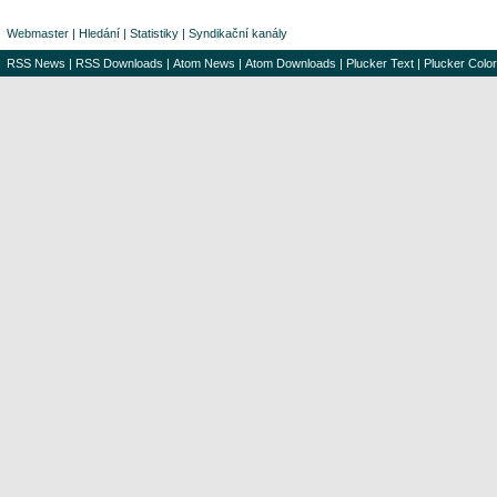
Webmaster
|
Hledání
|
Statistiky
|
Syndikační kanály
RSS News
|
RSS Downloads
|
Atom News
|
Atom Downloads
|
Plucker Text
|
Plucker Color