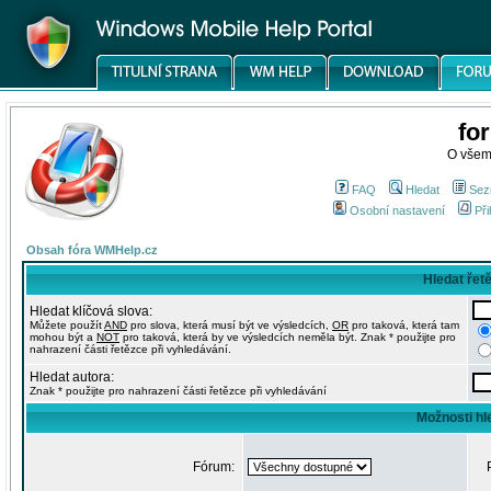
fo
O všem
FAQ
Hledat
Sez
Osobní nastavení
Při
Obsah fóra WMHelp.cz
Hledat řet
Hledat klíčová slova:
Můžete použít
AND
pro slova, která musí být ve výsledcích,
OR
pro taková, která tam
mohou být a
NOT
pro taková, která by ve výsledcích neměla být. Znak * použijte pro
nahrazení části řetězce při vyhledávání.
Hledat autora:
Znak * použijte pro nahrazení části řetězce při vyhledávání
Možnosti hl
Fórum: