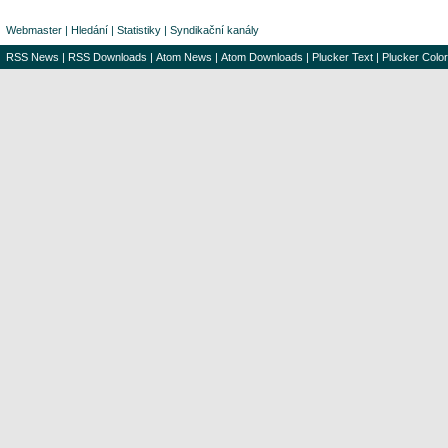
Webmaster
|
Hledání
|
Statistiky
|
Syndikační kanály
RSS News
|
RSS Downloads
|
Atom News
|
Atom Downloads
|
Plucker Text
|
Plucker Color