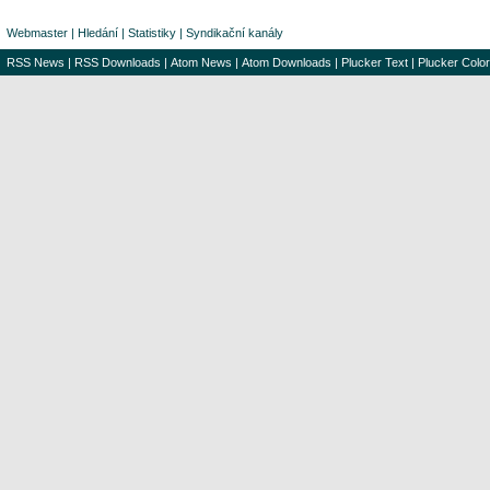
Webmaster
|
Hledání
|
Statistiky
|
Syndikační kanály
RSS News
|
RSS Downloads
|
Atom News
|
Atom Downloads
|
Plucker Text
|
Plucker Color