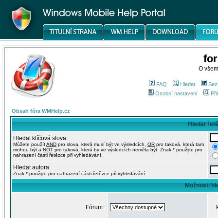
fo
O všem
FAQ
Hledat
Sez
Osobní nastavení
Při
Obsah fóra WMHelp.cz
Hledat řet
Hledat klíčová slova:
Můžete použít
AND
pro slova, která musí být ve výsledcích,
OR
pro taková, která tam
mohou být a
NOT
pro taková, která by ve výsledcích neměla být. Znak * použijte pro
nahrazení části řetězce při vyhledávání.
Hledat autora:
Znak * použijte pro nahrazení části řetězce při vyhledávání
Možnosti hl
Fórum: