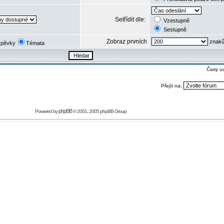
Setřídit dle:
Vzestupně
Sestupně
Zobraz prvních
znaků
spěvky
Témata
Časy u
Přejít na:
phpBB
Powered by
© 2001, 2005 phpBB Group