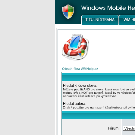
Obsah fóra WMHelp.cz
Hledat klíčová slova:
Můžete použít
AND
pro slova, která musí být ve výs
mohou být a
NOT
pro taková, která by ve výsledcíc
nahrazení části řetězce při vyhledávání.
Hledat autora:
Znak * použijte pro nahrazení části řetězce při vyhl
Fórum: