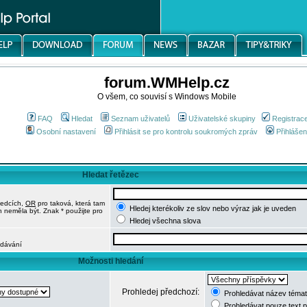
forum.WMHelp.cz
O všem, co souvisí s Windows Mobile
FAQ
Hledat
Seznam uživatelů
Uživatelské skupiny
Registrac
Osobní nastavení
Přihlásit se pro kontrolu soukromých zpráv
Přihlášen
Hledat řetězec
ledcích,
OR
pro taková, která tam
Hledej kterékoliv ze slov nebo výraz jak je uveden
h neměla být. Znak * použijte pro
Hledej všechna slova
edávání
Možnosti hledání
Prohledej předchozí:
Prohledávat název témat
Prohledávat pouze text 