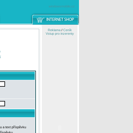
windowsmobile.cz
Reklama
/
Ceník
Vstup pro inzerenty
e
í
u a text příspěvku
příspěvku