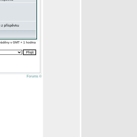
 z příspěvku
váděny v GMT + 1 hodina
Forums ©