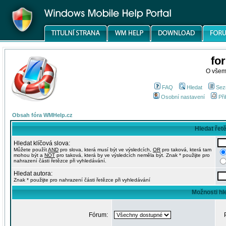
fo
O všem
FAQ
Hledat
Sez
Osobní nastavení
Při
Obsah fóra WMHelp.cz
Hledat řet
Hledat klíčová slova:
Můžete použít
AND
pro slova, která musí být ve výsledcích,
OR
pro taková, která tam
mohou být a
NOT
pro taková, která by ve výsledcích neměla být. Znak * použijte pro
nahrazení části řetězce při vyhledávání.
Hledat autora:
Znak * použijte pro nahrazení části řetězce při vyhledávání
Možnosti hl
Fórum: