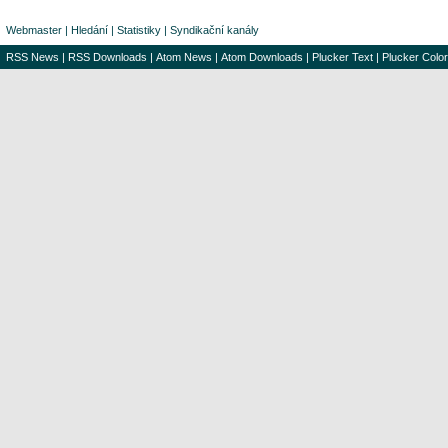
Webmaster
|
Hledání
|
Statistiky
|
Syndikační kanály
RSS News
|
RSS Downloads
|
Atom News
|
Atom Downloads
|
Plucker Text
|
Plucker Color