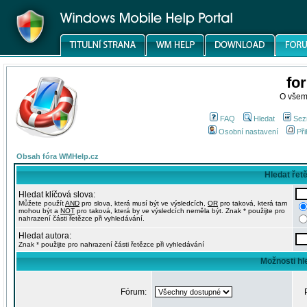
fo
O všem
FAQ
Hledat
Sez
Osobní nastavení
Při
Obsah fóra WMHelp.cz
Hledat řet
Hledat klíčová slova:
Můžete použít
AND
pro slova, která musí být ve výsledcích,
OR
pro taková, která tam
mohou být a
NOT
pro taková, která by ve výsledcích neměla být. Znak * použijte pro
nahrazení části řetězce při vyhledávání.
Hledat autora:
Znak * použijte pro nahrazení části řetězce při vyhledávání
Možnosti hl
Fórum: