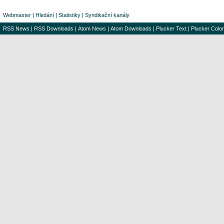
Webmaster
|
Hledání
|
Statistiky
|
Syndikační kanály
RSS News
|
RSS Downloads
|
Atom News
|
Atom Downloads
|
Plucker Text
|
Plucker Color